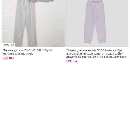
Новинка
Піжама дитяча ENGINE 6394 Сірий
Піжама дитяча Aniele 3350 Меланж При
меланж для хлопчиків
замовленні більше одного товару сайту
додаткова знижка 10% на все замовлення!
836 грн
528 грн