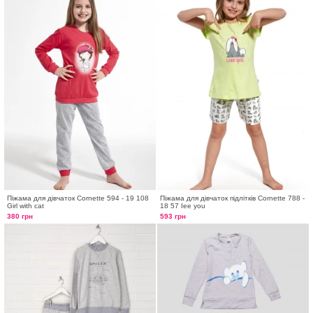
Піжама для дівчаток Cornette 594 - 19 108
Піжама для дівчаток підлітків Cornette 788 -
Girl with cat
18 57 Iee you
380 грн
593 грн