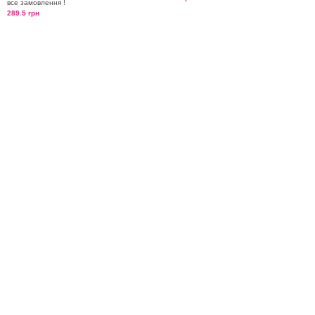
все замовлення !
289.5 грн