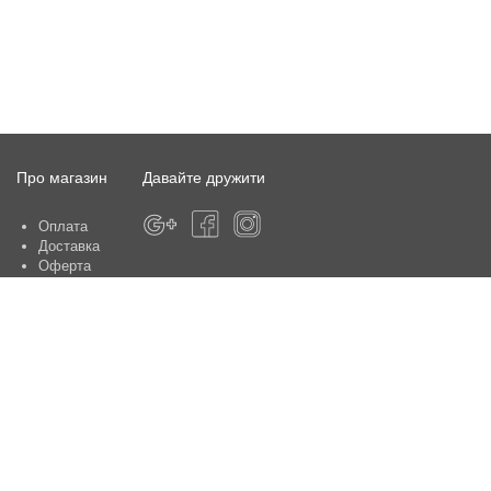
Про магазин
Давайте дружити
Оплата
Доставка
Оферта
Про магазин
Гарантія
Контакти
Центри обслуговування клієнтів:
Київ, вул. Ю. Шумського 5 , офіс 370
Способи оплати