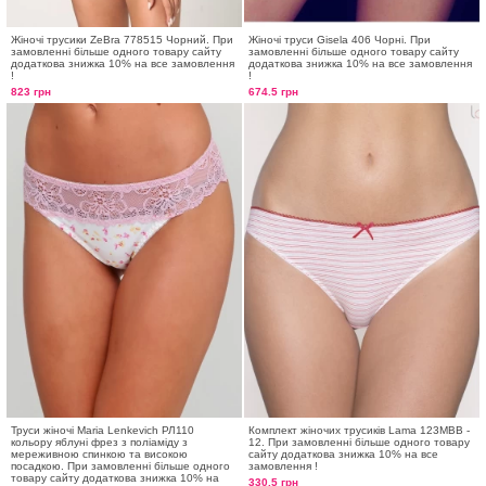
Жіночі трусики ZeBra 778515 Чорний. При
Жіночі труси Gisela 406 Чорні. При
замовленні більше одного товару сайту
замовленні більше одного товару сайту
додаткова знижка 10% на все замовлення
додаткова знижка 10% на все замовлення
!
!
823 грн
674.5 грн
Труси жіночі Maria Lenkevich РЛ110
Комплект жіночих трусиків Lama 123MBB -
кольору яблуні фрез з поліаміду з
12. При замовленні більше одного товару
мереживною спинкою та високою
сайту додаткова знижка 10% на все
посадкою. При замовленні більше одного
замовлення !
товару сайту додаткова знижка 10% на
330.5 грн