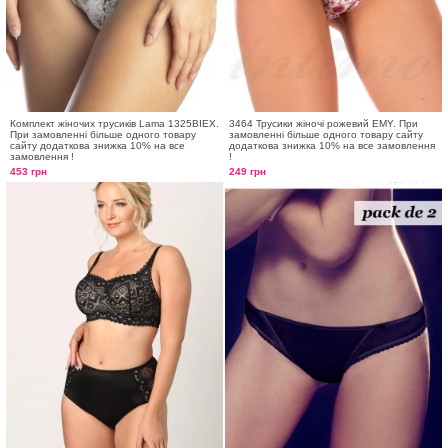
Комплект жіночих трусиків Lama 1325BIEX.
3464 Трусики жіночі рожевий EMY. При
При замовленні більше одного товару
замовленні більше одного товару сайту
сайту додаткова знижка 10% на все
додаткова знижка 10% на все замовлення
замовлення !
!
453 грн
249 грн