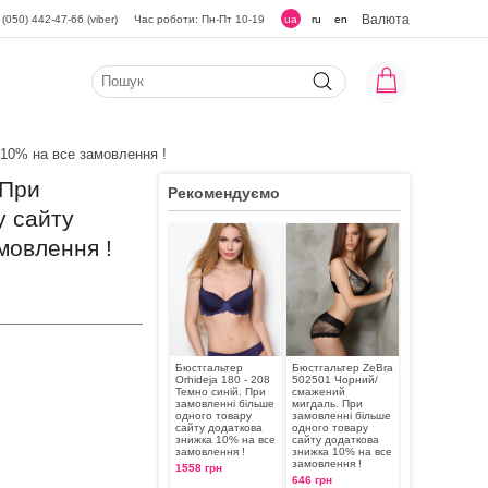
Валюта
(050) 442-47-66 (viber)
Час роботи: Пн-Пт 10-19
ua
ru
en
 10% на все замовлення !
 При
Рекомендуємо
у сайту
мовлення !
Бюстгальтер
Бюстгальтер ZeBra
Orhideja 180 - 208
502501 Чорний/
Темно синій. При
смажений
замовленні більше
мигдаль. При
одного товару
замовленні більше
сайту додаткова
одного товару
знижка 10% на все
сайту додаткова
замовлення !
знижка 10% на все
замовлення !
1558 грн
646 грн