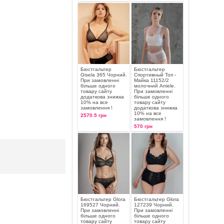
Бюстгальтер
Бюстгальтер
Gisela 365 Чорний.
Спортивный Топ -
При замовленні
Майка 11152/2
більше одного
молочний Aniele.
товару сайту
При замовленні
додаткова знижка
більше одного
10% на все
товару сайту
замовлення !
додаткова знижка
10% на все
2570.5 грн
замовлення !
570 грн
Бюстгальтер Glora
Бюстгальтер Glora
169527 Чорний.
127239 Чорний.
При замовленні
При замовленні
більше одного
більше одного
товару сайту
товару сайту