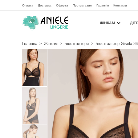
Оплата
Доставка
Оферта
Про магазин
Гарантія
Контакти
ЖІНКАМ
ДІТ
Головна
>
Жінкам
>
Бюстгалтери
>
Бюстгальтер Gisela 36