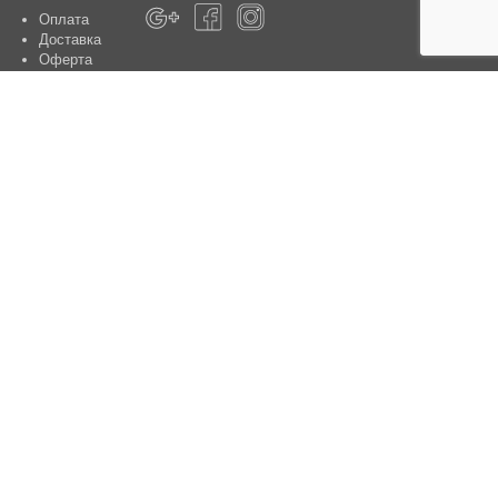
Оплата
Доставка
Оферта
Про магазин
Гарантія
Контакти
Центри обслуговування клієнтів:
Київ, вул. Ю. Шумського 5 , офіс 370
Способи оплати
Контакти:
+38(050)-442-47-66
e-mail:
sale@aniele.ua
Час роботи: