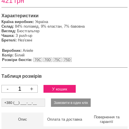
421 грн
Характеристики
Країна виробник:
Україна
Склад:
84% поліамід, 9% еластан, 7% бавовна
Вигляд:
Бюстгальтер
Чашка:
З push-up
Бретелі:
Нез'ємні
Виробник:
Aniele
Колір:
Білий
Розміри бюстів:
70C
70D
75C
75D
Таблиця розмірів
-
+
Повернення та
Опис
Оплата та доставка
гарантії