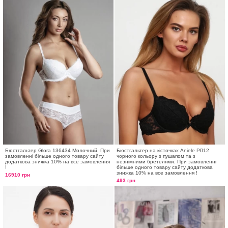
Бюстгальтер Glora 136434 Молочний. При
Бюстгальтер на кісточках Aniele РЛ12
замовленні більше одного товару сайту
чорного кольору з пушапом та з
додаткова знижка 10% на все замовлення
незнімними бретелями. При замовленні
!
більше одного товару сайту додаткова
знижка 10% на все замовлення !
16910 грн
493 грн