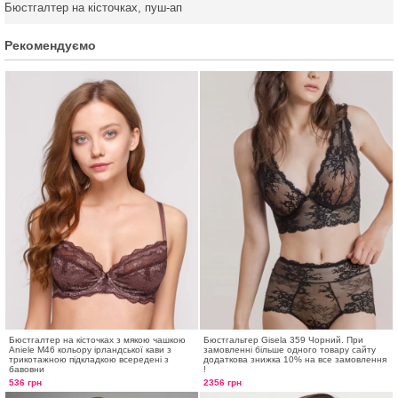
Бюстгалтер на кісточках, пуш-ап
Рекомендуємо
Бюстгалтер на кісточках з мякою чашкою
Бюстгальтер Gisela 359 Чорний. При
Aniele М46 кольору ірландської кави з
замовленні більше одного товару сайту
трикотажною підкладкою всередені з
додаткова знижка 10% на все замовлення
бавовни
!
536 грн
2356 грн