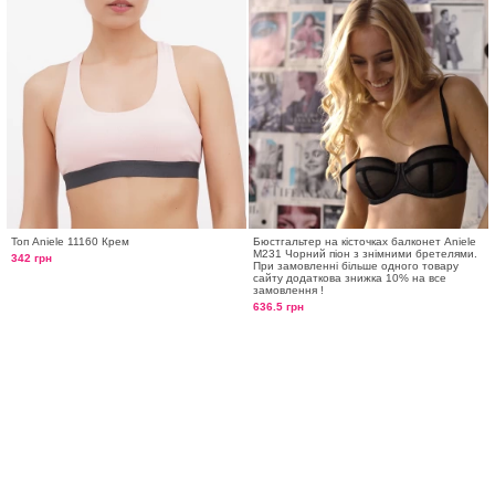
Топ Aniele 11160 Крем
Бюстгальтер на кісточках балконет Aniele
М231 Чорний піон з знімними бретелями.
342 грн
При замовленні більше одного товару
сайту додаткова знижка 10% на все
замовлення !
636.5 грн