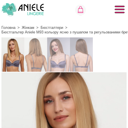
Головна
>
Жінкам
>
Бюстгалтери
>
Бюстгальтер Aniele М93 кольору ясню з пушапом та регульованими бре