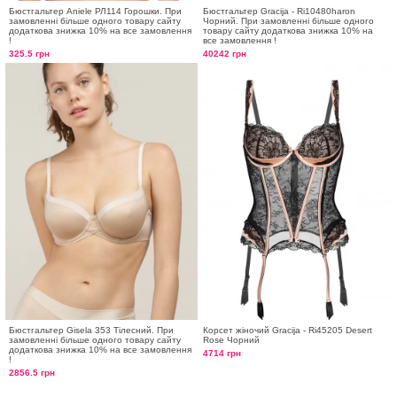
Бюстгальтер Aniele РЛ114 Горошки. При
Бюстгальтер Gracija - Ri10480haron
замовленні більше одного товару сайту
Чорний. При замовленні більше одного
додаткова знижка 10% на все замовлення
товару сайту додаткова знижка 10% на
!
все замовлення !
325.5 грн
40242 грн
Бюстгальтер Gisela 353 Тілесний. При
Корсет жіночий Gracija - Ri45205 Desert
замовленні більше одного товару сайту
Rose Чорний
додаткова знижка 10% на все замовлення
4714 грн
!
2856.5 грн