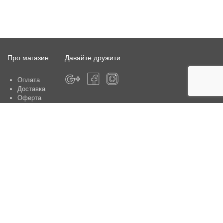
Про магазин
Давайте дружити
Оплата
Доставка
Оферта
Про магазин
Гарантія
Контакти
Центри обслуговування клієнтів:
Київ, вул. Ю. Шумського 5 , офіс 370
Способи оплати