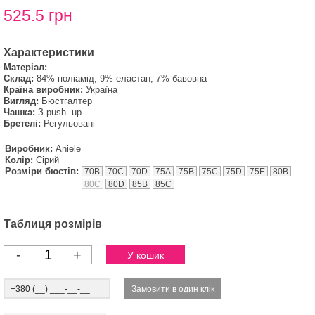
525.5 грн
Характеристики
Матеріал:
Склад:
84% поліамід, 9% еластан, 7% бавовна
Країна виробник:
Україна
Вигляд:
Бюстгалтер
Чашка:
З push -up
Бретелі:
Регульовані
Виробник:
Aniele
Колір:
Сірий
Розміри бюстів:
70B
70C
70D
75A
75B
75C
75D
75E
80B
80C
80D
85B
85C
Таблиця розмірів
-
+