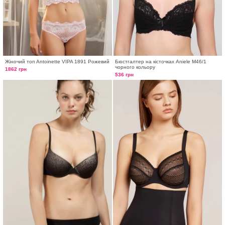
Жіночий топ Antoinette VIPA 1891 Рожевий
Бюстгалтер на кісточках Aniele М46/1
чорного кольору
1862 грн
536 грн