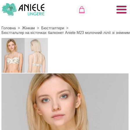
Головна
>
Жінкам
>
Бюстгалтери
>
Бюстгальтер на кісточках балконет Aniele М23 молочний лілії зі знімн