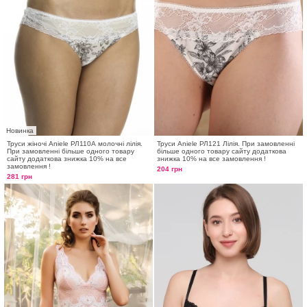
Новинка
Труси жіночі Aniele РЛ110А молочні лілія.
Труси Aniele РЛ121 Лілія. При замовленні
При замовленні більше одного товару
більше одного товару сайту додаткова
сайту додаткова знижка 10% на все
знижка 10% на все замовлення !
замовлення !
204 грн
281 грн