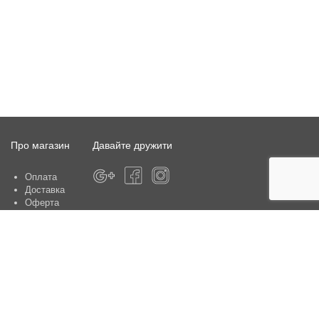
Про магазин
Давайте дружити
Оплата
Доставка
Оферта
Про магазин
Гарантія
Контакти
Центри обслуговування клієнтів:
Київ, вул. Ю. Шумського 5 , офіс 370