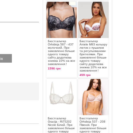
Бюстгальтер
Бюстгальтер
Orhideja 587 - 437
Aniele М93 кольору
молочний. При
лютик з пушапом
замовленні більше
та регульованими
одного товару
бретелями. При
сайту додаткова
замовленні більше
знижка 10% на все
одного товару
замовлення !
сайту додаткова
знижка 10% на все
1596 грн
замовлення !
459 грн
Бюстгальтер
Бюстгальтер
Gracija - Ri75202
Orhideja 537 - 208
Nicole Білий. При
Півонія. При
замовленні більше
замовленні більше
одного товару
одного товару