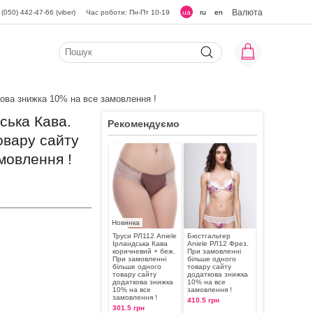
Валюта
(050) 442-47-66 (viber)
Час роботи: Пн-Пт 10-19
ua
ru
en
кова знижка 10% на все замовлення !
ська Кава.
Рекомендуємо
овару сайту
мовлення !
Новинка
Труси РЛ112 Aniele
Бюстгальтер
Ірландська Кава
Aniele РЛ12 Фрез.
коричневий + беж.
При замовленні
При замовленні
більше одного
більше одного
товару сайту
товару сайту
додаткова знижка
додаткова знижка
10% на все
10% на все
замовлення !
замовлення !
410.5 грн
301.5 грн