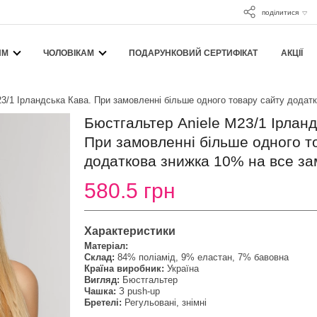
поділитися
ЯМ
ЧОЛОВІКАМ
ПОДАРУНКОВИЙ СЕРТИФІКАТ
АКЦІЇ
3/1 Ірландська Кава. При замовленні більше одного товару сайту додат
Бюстгальтер Aniele М23/1 Ірланд
При замовленні більше одного т
додаткова знижка 10% на все за
580.5 грн
Характеристики
Матеріал:
Склад:
84% поліамід, 9% еластан, 7% бавовна
Країна виробник:
Україна
Вигляд:
Бюстгальтер
Чашка:
З push-up
Бретелі:
Регульовані, знімні