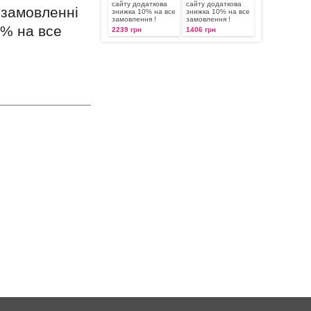
сайту додаткова
сайту додаткова
 замовленні
знижка 10% на все
знижка 10% на все
замовлення !
замовлення !
0% на все
2239 грн
1406 грн