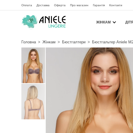
Оплата
Доставка
Оферта
Про магазин
Гарантія
Контакти
ЖІНКАМ
ДІТ
Головна
>
Жінкам
>
Бюстгалтери
>
Бюстгальтер Aniele М2