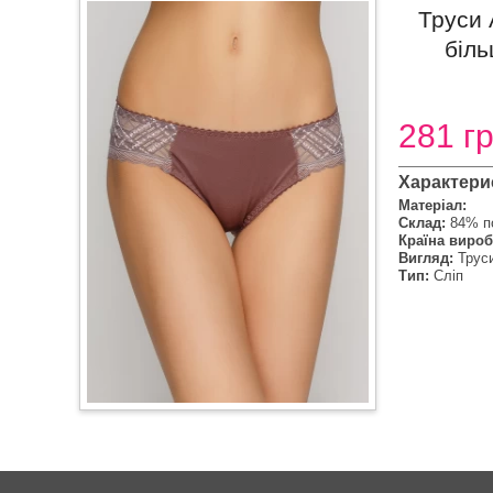
Труси 
біль
281 г
Характери
Матеріал:
Склад:
84% п
Країна вироб
Вигляд:
Трус
Тип:
Сліп