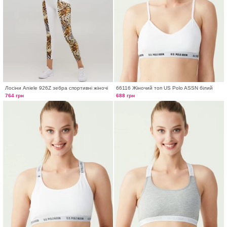
Лосіни Aniele 926Z зебра спортивні жіночі
66116 Жіночий топ US Polo ASSN білий
764 грн
688 грн