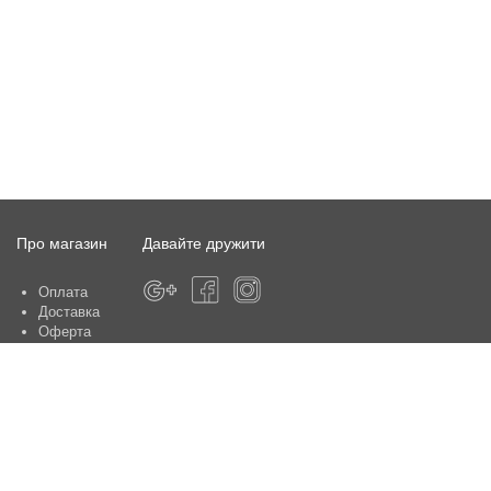
Про магазин
Давайте дружити
Оплата
Доставка
Оферта
Про магазин
Гарантія
Контакти
Центри обслуговування клієнтів:
Київ, вул. Ю. Шумського 5 , офіс 370