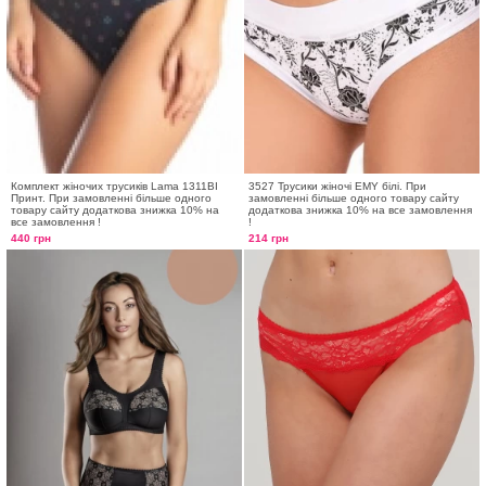
Комплект жіночих трусиків Lama 1311BI
3527 Трусики жіночі EMY білі. При
Принт. При замовленні більше одного
замовленні більше одного товару сайту
товару сайту додаткова знижка 10% на
додаткова знижка 10% на все замовлення
все замовлення !
!
440 грн
214 грн