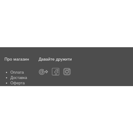
Про магазин
Давайте дружити
Оплата
Доставка
Оферта
Про магазин
Гарантія
Контакти
Центри обслуговування клієнтів:
Київ, вул. Ю. Шумського 5 , офіс 370