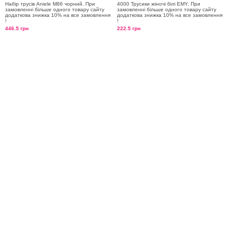
Набір трусів Aniele М86 чорний. При
4000 Трусики жіночі білі EMY. При
замовленні більше одного товару сайту
замовленні більше одного товару сайту
додаткова знижка 10% на все замовлення
додаткова знижка 10% на все замовлення
!
!
446.5 грн
222.5 грн