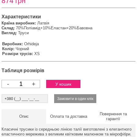
874 грн
Характеристики
Країна виробник:
Латвія
Склад:
70%Поліамід+10%Еластан+20%Бавовна
Вигляд:
Труси
Виробник:
Orhideja
Колір:
Чорний
Розміри трусів:
XS
Таблиця розмірів
-
+
Повернення та
Опис
Оплата та доставка
гарантії
Класичні трусики із середньою лінією талії виготовлені з елегантного
еластичного мережива з великим квітковим малюнком та мікрофібри.