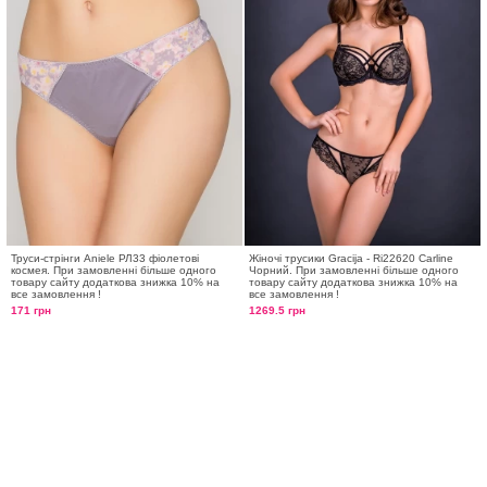
Труси-стрінги Aniele РЛ33 фіолетові
Жіночі трусики Gracija - Ri22620 Carline
космея. При замовленні більше одного
Чорний. При замовленні більше одного
товару сайту додаткова знижка 10% на
товару сайту додаткова знижка 10% на
все замовлення !
все замовлення !
171 грн
1269.5 грн