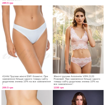
289.5 грн
4144d Трусики жіночі EMY блакитні. При
Жіночі трусики Antoinette VIPA 2120
замовленні більше одного товару сайту
Рожевий. При замовленні більше одного
додаткова знижка 10% на все замовлення
товару сайту додаткова знижка 10% на
!
все замовлення !
200.5 грн
1330 грн