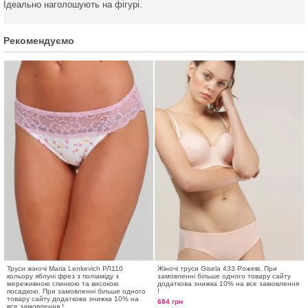
Ідеально наголошують на фігурі.
Рекомендуємо
Труси жіночі Maria Lenkevich РЛ110
Жіночі труси Gisela 433 Рожеві. При
кольору яблуні фрез з поліаміду з
замовленні більше одного товару сайту
мереживною спинкою та високою
додаткова знижка 10% на все замовлення
посадкою. При замовленні більше одного
!
товару сайту додаткова знижка 10% на
684 грн
все замовлення !