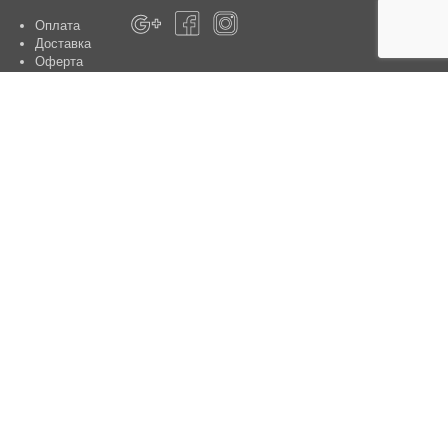
Оплата
Доставка
Оферта
Про магазин
Гарантія
Контакти
Центри обслуговування клієнтів:
Київ, вул. Ю. Шумського 5 , офіс 370
Способи оплати
Контакти:
+38(050)-442-47-66
e-mail:
sale@aniele.ua
Час роботи: