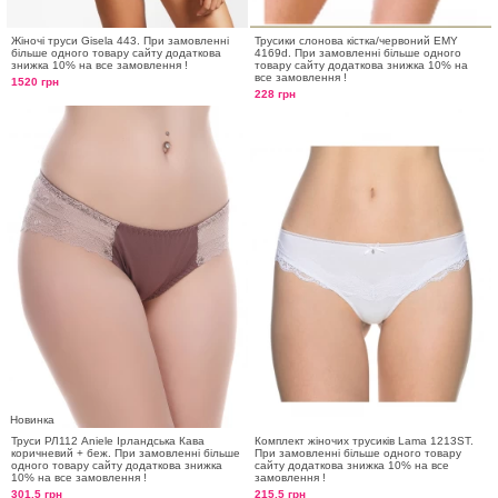
Жіночі труси Gisela 443. При замовленні
Трусики слонова кістка/червоний EMY
більше одного товару сайту додаткова
4169d. При замовленні більше одного
знижка 10% на все замовлення !
товару сайту додаткова знижка 10% на
все замовлення !
1520 грн
228 грн
Новинка
Труси РЛ112 Aniele Ірландська Кава
Комплект жіночих трусиків Lama 1213ST.
коричневий + беж. При замовленні більше
При замовленні більше одного товару
одного товару сайту додаткова знижка
сайту додаткова знижка 10% на все
10% на все замовлення !
замовлення !
301.5 грн
215.5 грн