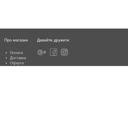
Про магазин
Давайте дружити
Оплата
Доставка
Оферта
Про магазин
Гарантія
Контакти
Центри обслуговування клієнтів:
Київ, вул. Ю. Шумського 5 , офіс 370
Способи оплати