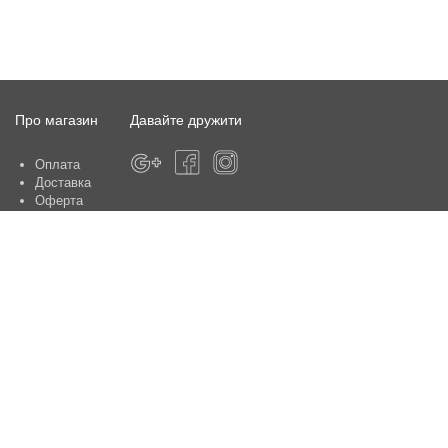
Про магазин
Давайте дружити
Оплата
Доставка
Оферта
Про магазин
Гарантія
Контакти
Центри обслуговування клієнтів:
Київ, вул. Ю. Шумського 5 , офіс 370
Способи оплати