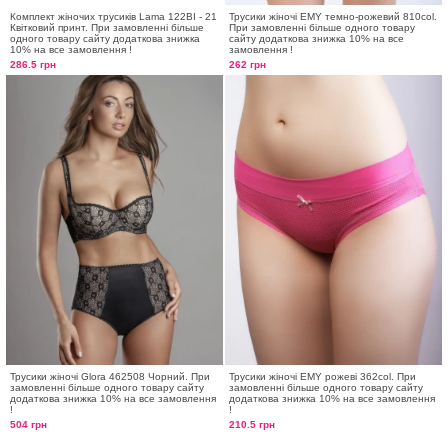
Комплект жіночих трусиків Lama 122BI - 21
Трусики жіночі EMY темно-рожевий 810col.
Квітковий принт. При замовленні більше
При замовленні більше одного товару
одного товару сайту додаткова знижка
сайту додаткова знижка 10% на все
10% на все замовлення !
замовлення !
286.5 грн
262 грн
Трусики жіночі Glora 462508 Чорний. При
Трусики жіночі EMY рожеві 362col. При
замовленні більше одного товару сайту
замовленні більше одного товару сайту
додаткова знижка 10% на все замовлення
додаткова знижка 10% на все замовлення
!
!
504 грн
210.5 грн