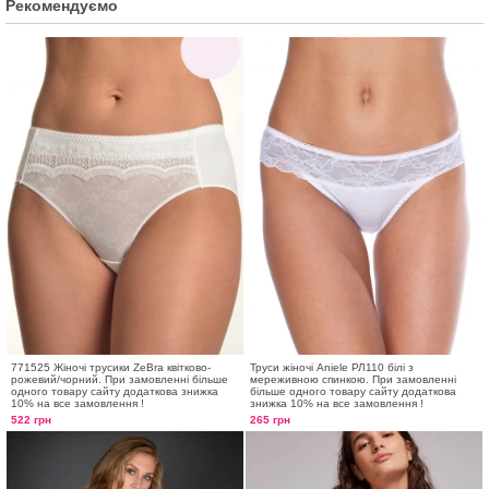
Рекомендуємо
771525 Жіночі трусики ZeBra квітково-
Труси жіночі Aniele РЛ110 білі з
рожевий/чорний. При замовленні більше
мереживною спинкою. При замовленні
одного товару сайту додаткова знижка
більше одного товару сайту додаткова
10% на все замовлення !
знижка 10% на все замовлення !
522 грн
265 грн