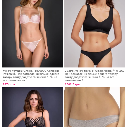
Жіночі трусики Gracija - Ri20900 Aphrodite
223P6 Жіночі трусики Gisela чорний* 6 шт..
Рожевий. При замовленні більше одного
При замовленні більше одного товару
товару сайту додаткова знижка 10% на
сайту додаткова знижка 10% на все
все замовлення !
замовлення !
1874 грн
1562.5 грн