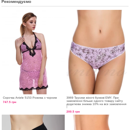
Рекомендуємо
Сорочка Aniele 5153 Рожева з чорним
3969 Трусики жіночі бузкові EMY. При
замовленні більше одного товару сайту
747.5 грн
додаткова знижка 10% на все замовлення
!
200.5 грн