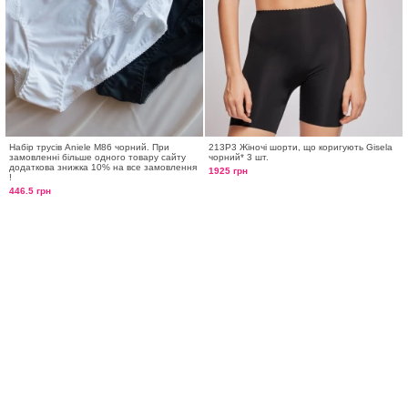
Набір трусів Aniele М86 чорний. При
213P3 Жіночі шорти, що коригують Gisela
замовленні більше одного товару сайту
чорний* 3 шт.
додаткова знижка 10% на все замовлення
1925 грн
!
446.5 грн