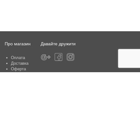
Про магазин
Давайте дружити
Оплата
Доставка
Оферта
Про магазин
Гарантія
Контакти
Центри обслуговування клієнтів:
Київ, вул. Ю. Шумського 5 , офіс 370
Способи оплати