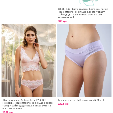
1393BIEX Жіночі трусики Lama mix принт.
При замовленні більше одного товару
сайту додаткова знижка 10% на все
замовлення !
380 грн
Жіночі трусики Antoinette VIPA 2120
Трусики жіночі EMY фіолетові 6393col.
Рожевий. При замовленні більше одного
222.5 грн
товару сайту додаткова знижка 10% на
все замовлення !
1330 грн