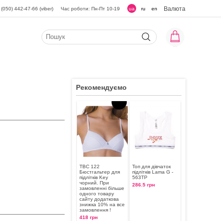
Валюта
(050) 442-47-66 (viber)
Час роботи: Пн-Пт 10-19
ua
ru
en
Рекомендуємо
TBC 122
Топ для дівчаток
Бюстгальтер для
підлітків Lama G -
підлітків Key
563TP
чорний. При
286.5 грн
замовленні більше
одного товару
сайту додаткова
знижка 10% на все
замовлення !
418 грн