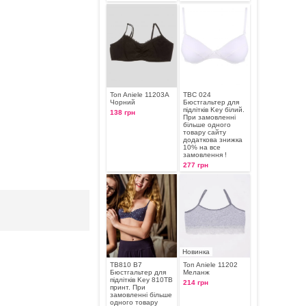
Топ Aniele 11203А
TBC 024
Чорний
Бюстгальтер для
підлітків Key білий.
138 грн
При замовленні
більше одного
товару сайту
додаткова знижка
10% на все
замовлення !
277 грн
Новинка
TB810 B7
Топ Aniele 11202
Бюстгальтер для
Меланж
підлітків Key 810TB
214 грн
принт. При
замовленні більше
одного товару