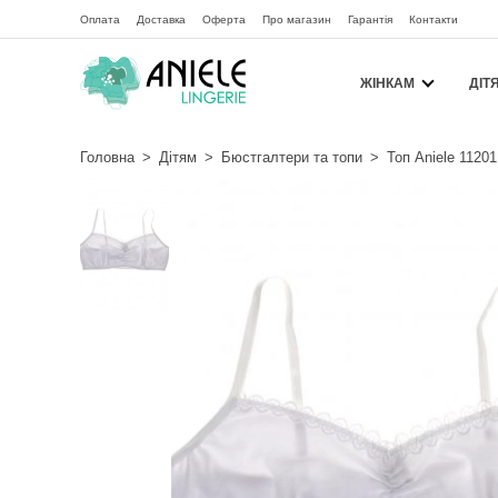
Оплата
Доставка
Оферта
Про магазин
Гарантія
Контакти
ЖІНКАМ
ДІТ
Головна
>
Дітям
>
Бюстгалтери та топи
>
Топ Aniele 11201