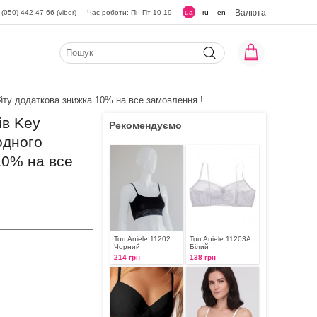
Валюта
(050) 442-47-66 (viber)
Час роботи: Пн-Пт 10-19
ua
ru
en
йту додаткова знижка 10% на все замовлення !
ів Key
Рекомендуємо
одного
10% на все
Топ Aniele 11202
Топ Aniele 11203А
Чорний
Білий
214 грн
138 грн