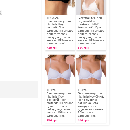
B
TBC 024
Бюстгальтер для
Бюстгальтер для
підлітків Maria
підлітків Key
Lenkevich М141
чорний. При
Молочний1. При
замовленні більше
замовленні більше
одного товару
одного товару
сайту додаткова
сайту додаткова
знижка 10% на все
знижка 10% на все
замовлення !
замовлення !
418 грн
536 грн
TB120
TB120
Бюстгальтер для
Бюстгальтер для
підлітків Key
підлітків Key білий.
бежевий. При
При замовленні
замовленні більше
більше одного
одного товару
товару сайту
сайту додаткова
додаткова знижка
знижка 10% на все
10% на все
замовлення !
замовлення !
494 грн
684 грн