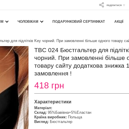
поділитися
ЯМ
ЧОЛОВІКАМ
ПОДАРУНКОВИЙ СЕРТИФІКАТ
АКЦІЇ
ьтер для підлітків Key чорний. При замовленні більше одного товару са
TBC 024 Бюстгальтер для підлітк
чорний. При замовленні більше 
товару сайту додаткова знижка 
замовлення !
418 грн
Характеристики
Матеріал:
Склад:
95%Бавівна+5%Еластан
Країна виробник:
Польща
Вигляд:
Бюстгальтер