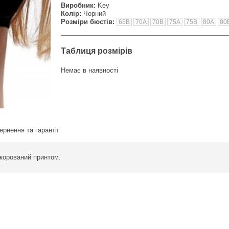
Виробник:
Key
Колір:
Чорний
Розміри бюстів:
65B
70A
70B
75A
75B
80A
80
Таблиця розмірів
Немає в наявності
ернення та гарантії
корований принтом.