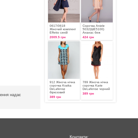
0617/0618
Сорочка Aniele
Жіночий комплект
5032(ШЕ5100)
Effetto синій
Ананас беж
2009.5 грн
424 грн
912 Жіноча нічна
789 Жіноча нічна
сорочка Kratka
сорочка Karie
DeLafense
DeLafense чорний
бірюзовий
389 грн
лення надає
389 грн
Контакти: