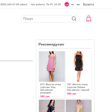
Валюта
(050) 442-47-66 (viber)
Час роботи: Пн-Пт 10-19
ua
ru
en
Рекомендуємо
872 Жіноча нічна
787 Жіноча нічна
сорочка Visa
сорочка Daisee
DeLafense
DeLafense чорний
рожевий
389 грн
389 грн