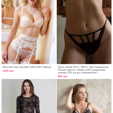
Жіночий пояс Daniella VIPA 4092 Півонія
Труси Aniele NV-3 - B873. При замовленні
більше одного товару сайту додаткова
1254 грн
знижка 10% на все замовлення !
500 грн