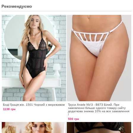
Рекомендуємо
Боді Грація жін. 1501 Чорний з мереживом
Труси Aniele NV-3 - B873 Білий. При
замовленні більше одного товару сайту
1138 грн
додаткова знижка 10% на все замовлення
!
500 грн