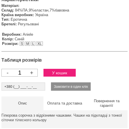
Матеріал:
Склад:
84%ПА,9%еластан,7%бавовна
Країна виробник:
Україна
Тип:
Еротична
Бретелі:
Регульовані
Виробник:
Aniele
Колір:
Синій
Розміри:
S
M
L
XL
Таблиця розмірів
-
+
Повернення та
Опис
Оплата та доставка
гарантії
Гіпюрова сорочка з відрізними чашками. Чашки на підкладці з тонкої
сіточки тілесного кольору