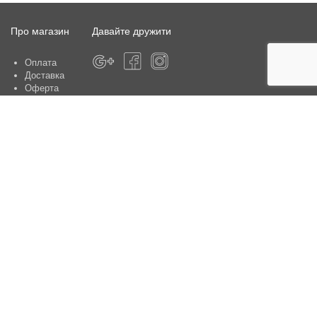
Про магазин
Давайте дружити
Оплата
Доставка
Оферта
Про магазин
Гарантія
Контакти
Центри обслуговування клієнтів:
Київ, вул. Ю. Шумського 5 , офіс 370
Способи оплати
Контакти:
+38(050)-442-47-66