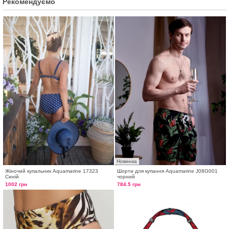
Рекомендуємо
Новинка
Жіночий купальник Aquamarine 17323
Шорти для купання Aquamarine J08G001
Синій
чорний
1002 грн
784.5 грн