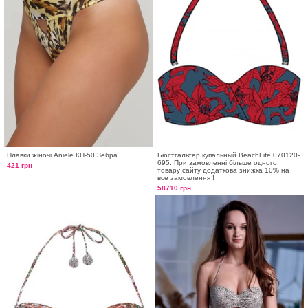
Плавки жіночі Aniele КП-50 Зебра
Бюстгальтер купальный BeachLife 070120-
695. При замовленні більше одного
421 грн
товару сайту додаткова знижка 10% на
все замовлення !
58710 грн