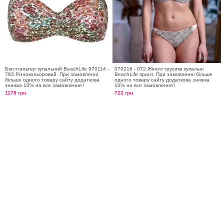
Бюстгальтер купальний BeachLife 970114 -
070216 - 072 Жіночі трусики купальні
783 Різнокольоровий. При замовленні
BeachLife принт. При замовленні більше
більше одного товару сайту додаткова
одного товару сайту додаткова знижка
знижка 10% на все замовлення !
10% на все замовлення !
1178 грн
722 грн