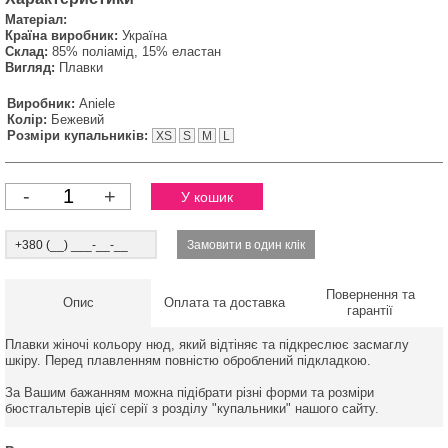
Матеріал:
Країна виробник:
Україна
Склад:
85% поліамід, 15% еластан
Вигляд:
Плавки
Виробник:
Aniele
Колір:
Бежевий
Розміри купальників:
XS
S
M
L
-
+
Повернення та
Опис
Оплата та доставка
гарантії
Плавки жіночі кольору нюд, який відтіняє та підкреслює засмаглу
шкіру. Перед плавленням повністю оброблений підкладкою.
За Вашим бажанням можна підібрати різні форми та розміри
бюстгальтерів цієї серії з розділу "купальники" нашого сайту.