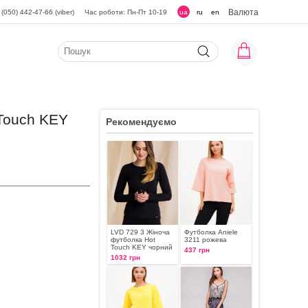
Валюта
(050) 442-47-66 (viber)
Час роботи: Пн-Пт 10-19
ua
ru
en
 Touch KEY
Рекомендуємо
LVD 729 3 Жіноча
Футболка Aniele
футболка Hot
3211 рожева
Touch KEY чорний
437 грн
1032 грн