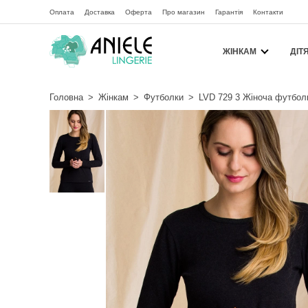
Оплата
Доставка
Оферта
Про магазин
Гарантія
Контакти
ЖІНКАМ
ДІТ
Головна
>
Жінкам
>
Футболки
>
LVD 729 3 Жіноча футбол