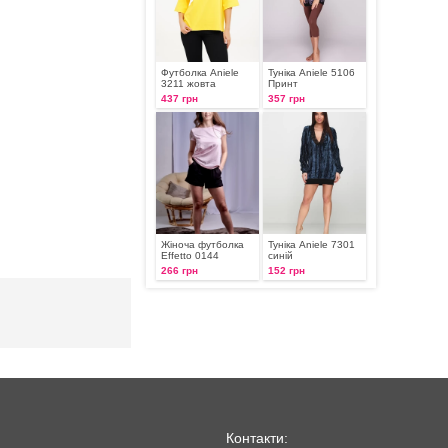
Футболка Aniele
Туніка Aniele 5106
3211 жовта
Принт
437 грн
357 грн
Жіноча футболка
Туніка Aniele 7301
Effetto 0144
синій
266 грн
152 грн
Контакти: