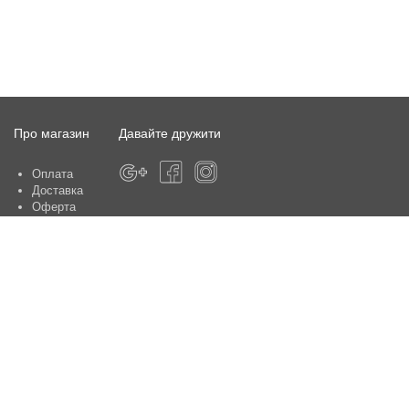
Про магазин
Давайте дружити
Оплата
Доставка
Оферта
Про магазин
Гарантія
Контакти
Центри обслуговування клієнтів:
Київ, вул. Ю. Шумського 5 , офіс 370
Способи оплати