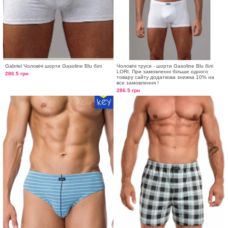
Gabriel Чоловічі шорти Gasoline Blu білі
Чоловічі труси - шорти Gasoline Blu білі
LORI. При замовленні більше одного
286.5 грн
товару сайту додаткова знижка 10% на
все замовлення !
286.5 грн