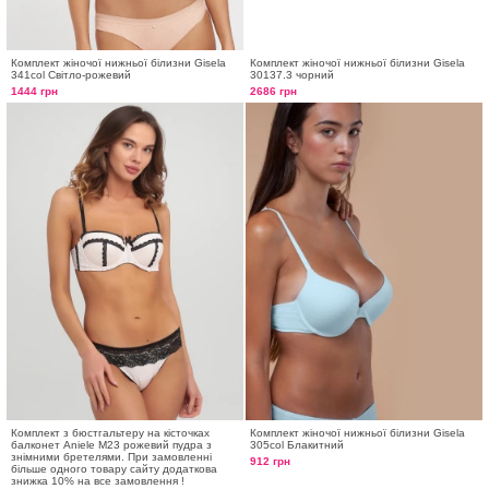
Комплект жіночої нижньої білизни Gisela
Комплект жіночої нижньої білизни Gisela
341col Світло-рожевий
30137.3 чорний
1444 грн
2686 грн
Комплект з бюстгальтеру на кісточках
Комплект жіночої нижньої білизни Gisela
балконет Aniele М23 рожевий пудра з
305col Блакитний
знімними бретелями. При замовленні
912 грн
більше одного товару сайту додаткова
знижка 10% на все замовлення !