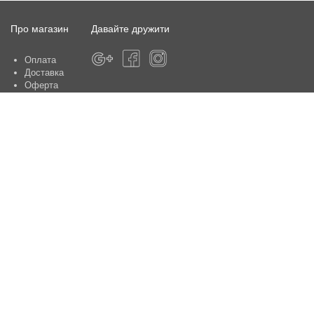
Про магазин
Давайте дружити
Оплата
Доставка
Оферта
Про магазин
Гарантія
Контакти
Центри обслуговування клієнтів:
Київ, вул. Ю. Шумського 5 , офіс 370
Способи оплати
Контакти:
+38(050)-442-47-66