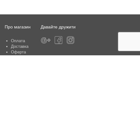
Про магазин
Давайте дружити
Оплата
Доставка
Оферта
Про магазин
Гарантія
Контакти
Центри обслуговування клієнтів:
Київ, вул. Ю. Шумського 5 , офіс 370
Способи оплати
Контакти: