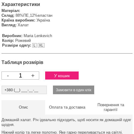
Характеристики
Матеріал:
Склад:
88%ПЕ,12%еластан
Країна виробник:
Україна
Вигляд:
Халат
Виробник:
Maria Lenkevich
Колір:
Рожевий
Розміри одягу:
L
XL
Таблиця розмірів
-
+
Повернення та
Опис
Оплата та доставка
гарантії
Домашній халат. Річ ідеально підходить, щоб носити як домашній одяг
щодня.
Ніжний колір та легке полотно. Яке гарно переливається на світлі.