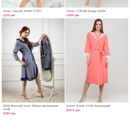
Халат чорний Aniele 17357
Халат 17303Д бордо Aniele
1102 грн
1330 грн
0506 Жіночий халат Effetto меланжево-
Халат Aniele 17340 Кораловий
синій
829.5 грн
1052 грн