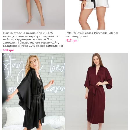
Жіноча атласна піжама Aniele 3175
791 Жіночий халат PrincesDeLafense
кольору рожевого коралу с шортами та
перламутровий
майкою з кружевною вставкою При
517 грн
замовленні більше одного товару сайту
додаткова знижка 10% на все замовлення!
536 грн