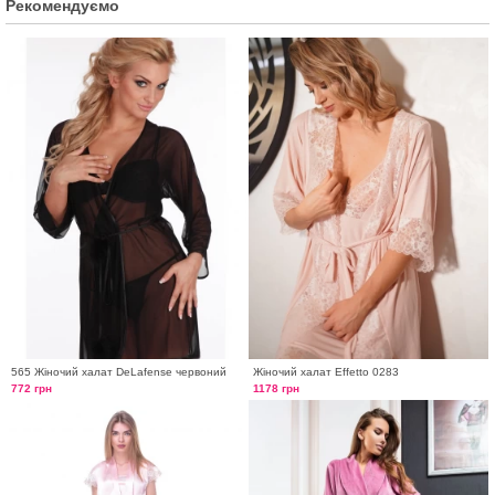
Рекомендуємо
565 Жіночий халат DeLafense червоний
Жіночий халат Effetto 0283
772 грн
1178 грн