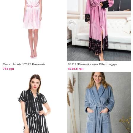
Халат Aniele 17075 Рожевий
03111 Жіночий халат Effetto пудра
753 грн
4925.5 грн