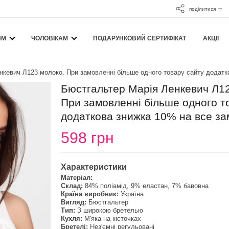
поділитися
ЯМ
ЧОЛОВІКАМ
ПОДАРУНКОВИЙ СЕРТИФІКАТ
АКЦІЇ
нкевич Л123 молоко. При замовленні більше одного товару сайту додатк
Бюстгальтер Марія Ленкевич Л1
При замовленні більше одного т
додаткова знижка 10% на все за
598 грн
Характеристики
Матеріал:
Склад:
84% поліамід, 9% еластан, 7% бавовна
Країна виробник:
Україна
Вигляд:
Бюстгальтер
Тип:
З широкою бретелью
Кухля:
М'яка на кісточках
Бретелі:
Нез'ємні регульовані