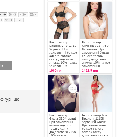
80F
80G
80H
85E
H
95D
95E
Бюстгальтер
Бюстгальтер
Daniella VIPA 1719
Orhideja 803 - 750
Чорний. При
Молочний. При
замовленні більше
замовленні більше
одного товару
одного товару
сайту додаткова
сайту додаткова
знижка 10% на все
знижка 10% на все
замовлення !
замовлення !
1900 грн
1422.5 грн
фігурі, що
Бюстгальтер
Бюстгальтер Топ
Gisela 310 Чорний.
Бралетт 11158
При замовленні
червоний Aniele.
більше одного
При замовленні
товару сайту
більше одного
додаткова знижка
товару сайту
10% на все
додаткова знижка