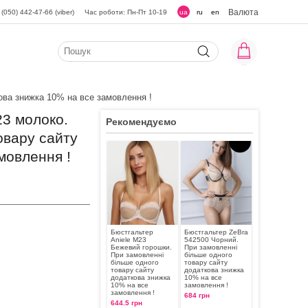
Валюта
(050) 442-47-66 (viber)
Час роботи: Пн-Пт 10-19
ua
ru
en
ова знижка 10% на все замовлення !
23 молоко.
Рекомендуємо
овару сайту
мовлення !
Бюстгальтер
Бюстгальтер ZeBra
Aniele М23
542500 Чорний.
Бежевий горошки.
При замовленні
При замовленні
більше одного
більше одного
товару сайту
товару сайту
додаткова знижка
додаткова знижка
10% на все
10% на все
замовлення !
замовлення !
684 грн
644.5 грн