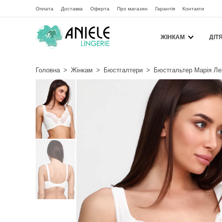
Оплата
Доставка
Оферта
Про магазин
Гарантія
Контакти
ЖІНКАМ
ДІТ
Головна
>
Жінкам
>
Бюстгалтери
>
Бюстгальтер Марія Ле