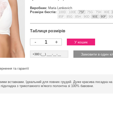
Виробник:
Maria Lenkevich
Розміри бюстів:
100D
100E
75F
75G
75H
80E
85F
85G
85H
90D
90E
90F
90
Таблиця розмірів
-
+
ернення та гарантії
ими вставками. Ідеальний для повних грудей. Дуже красива посадка на 
підкладка з трикотажного м'якого полонтна зі 100% бавовни.