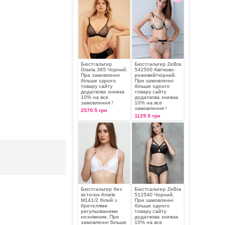
Бюстгальтер
Бюстгальтер ZeBra
Gisela 365 Чорний.
542500 Квітково-
При замовленні
рожевий/чорний.
більше одного
При замовленні
товару сайту
більше одного
додаткова знижка
товару сайту
10% на все
додаткова знижка
замовлення !
10% на все
замовлення !
2570.5 грн
1129.5 грн
Бюстгальтер без
Бюстгальтер ZeBra
кісточок Aniele
512540 Чорний.
М141/2 білий з
При замовленні
бретелями
більше одного
регульованими
товару сайту
незнімним. При
додаткова знижка
замовленні більше
10% на все