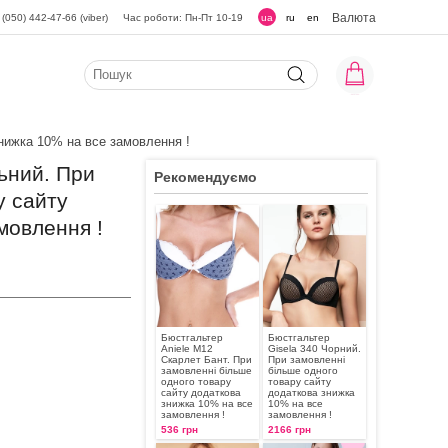
Валюта
(050) 442-47-66 (viber)
Час роботи: Пн-Пт 10-19
ua
ru
en
нижка 10% на все замовлення !
ьний. При
Рекомендуємо
у сайту
мовлення !
Бюстгальтер
Бюстгальтер
Aniele М12
Gisela 340 Чорний.
Скарлет Бант. При
При замовленні
замовленні більше
більше одного
одного товару
товару сайту
сайту додаткова
додаткова знижка
знижка 10% на все
10% на все
замовлення !
замовлення !
536 грн
2166 грн