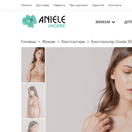
Оплата
Доставка
Оферта
Про магазин
Гарантія
Контакти
ЖІНКАМ
ДІТ
Головна
>
Жінкам
>
Бюстгалтери
>
Бюстгальтер Gisela 3