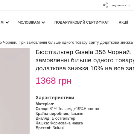
поділитися
ЯМ
ЧОЛОВІКАМ
ПОДАРУНКОВИЙ СЕРТИФІКАТ
АКЦІЇ
6 Чорний. При замовленні більше одного товару сайту додаткова знижка
Бюстгальтер Gisela 356 Чорний.
замовленні більше одного товар
додаткова знижка 10% на все за
1368 грн
Характеристики
Матеріал:
Склад:
81%Поліамід+19%Еластан
Країна виробник:
Іспанія
Вигляд:
Бюстгальтер
Чашка:
Формована чашка
Бретелі:
Знімні