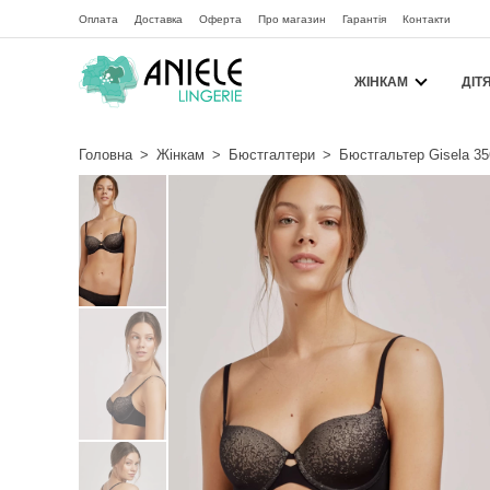
Оплата
Доставка
Оферта
Про магазин
Гарантія
Контакти
ЖІНКАМ
ДІТ
Головна
>
Жінкам
>
Бюстгалтери
>
Бюстгальтер Gisela 35