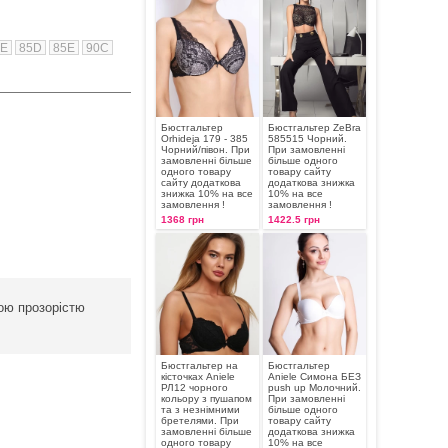
0E
85D
85E
90C
Бюстгальтер
Бюстгальтер ZeBra
Orhideja 179 - 385
585515 Чорний.
Чорний/півон. При
При замовленні
замовленні більше
більше одного
одного товару
товару сайту
сайту додаткова
додаткова знижка
знижка 10% на все
10% на все
замовлення !
замовлення !
1368 грн
1422.5 грн
ною прозорістю
Бюстгальтер на
Бюстгальтер
кісточках Aniele
Aniele Симона БЕЗ
РЛ12 чорного
push up Молочний.
кольору з пушапом
При замовленні
та з незнімними
більше одного
бретелями. При
товару сайту
замовленні більше
додаткова знижка
одного товару
10% на все