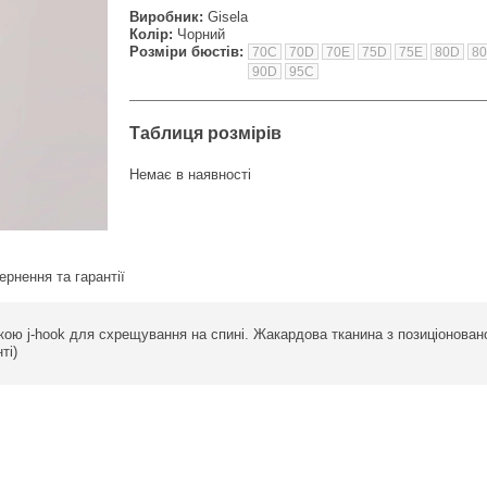
Виробник:
Gisela
Колір:
Чорний
Розміри бюстів:
70C
70D
70E
75D
75E
80D
8
90D
95C
Таблиця розмірів
Немає в наявності
ернення та гарантії
ібкою j-hook для схрещування на спині. Жакардова тканина з позиціонова
ті)