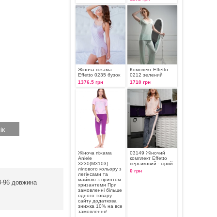
Жіноча піжама
Комплект Effetto
Effetto 0235 бузок
0212 зелений
1376.5 грн
1710 грн
Жіноча піжама
03149 Жіночий
Aniele
комплект Effetto
3230(М3103)
персиковий - сірий
лілового кольору з
0 грн
легінсами та
майкою з принтом
8-96 довжина
хризантеми При
замовленні більше
одного товару
сайту додаткова
знижка 10% на все
замовлення!