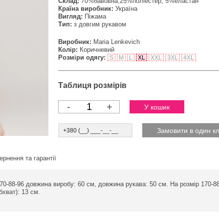
Склад:
70%бавовна,25%поліестер, 5%еластан
Країна виробник:
Україна
Вигляд:
Піжама
Тип:
з довгим рукавом
Виробник:
Maria Lenkevich
Колір:
Коричневий
Розміри одягу:
S
M
L
XL
XXL
3XL
4XL
Таблиця розмірів
-
+
ернення та гарантії
70-88-96 довжина виробу: 60 см, довжина рукава: 50 см. На розмір 170-8
бхват): 13 см.