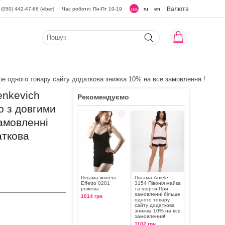
Валюта
(050) 442-47-66 (viber)
Час роботи: Пн-Пт 10-19
ua
ru
en
ьше одного товару сайту додаткова знижка 10% на все замовлення !
enkevich
Рекомендуємо
ю з довгими
замовленні
аткова
Піжама жіноча
Піжама Aniele
Effetto 0201
3154 Півонія майка
рожева
та шорти При
замовленні більше
1014 грн
одного товару
сайту додаткова
знижка 10% на все
замовлення!
1102 грн