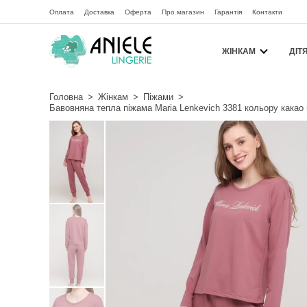
Оплата
Доставка
Оферта
Про магазин
Гарантія
Контакти
ЖІНКАМ
ДІТ
Головна
>
Жінкам
>
Піжами
>
Бавовняна тепла піжама Maria Lenkevich 3381 кольору какао